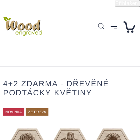
Přejít
Přihlášení
na
obsah
4+2 ZDARMA - DŘEVĚNÉ
PODTÁCKY KVĚTINY
NOVINKA
ZE DŘEVA