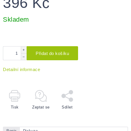
396 Kč
Měrná
cena:
Skladem
+
Přidat do košíku
−
Detailní informace
Tisk
Zeptat se
Sdílet
Popis
Diskuze