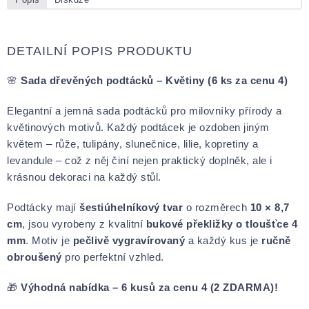
DETAILNÍ POPIS PRODUKTU
🌸
Sada dřevěných podtácků – Květiny (6 ks za cenu 4)
Elegantní a jemná sada podtácků pro milovníky přírody a
květinových motivů. Každý podtácek je ozdoben jiným
květem – růže, tulipány, slunečnice, lilie, kopretiny a
levandule – což z něj činí nejen praktický doplněk, ale i
krásnou dekoraci na každý stůl.
Podtácky mají
šestiúhelníkový tvar
o rozměrech
10 × 8,7
cm
, jsou vyrobeny z kvalitní
bukové překližky o tloušťce 4
mm
. Motiv je
pečlivě vygravírovaný
a každý kus je
ručně
obroušený
pro perfektní vzhled.
🎁
Výhodná nabídka – 6 kusů za cenu 4 (2 ZDARMA)!