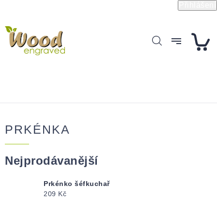
Přejít
Přihlášení
na
obsah
PRKÉNKA
Nejprodávanější
Prkénko šéfkuchař
209 Kč