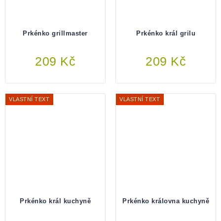
Prkénko grillmaster
Prkénko král grilu
209 Kč
Do košíku
209 Kč
Do košíku
VLASTNÍ TEXT
VLASTNÍ TEXT
Prkénko král kuchyně
Prkénko královna kuchyně