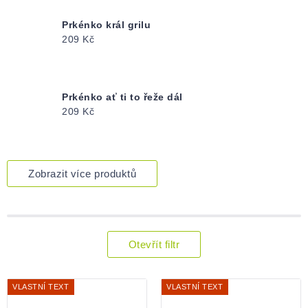
Prkénko král grilu
209 Kč
Prkénko ať ti to řeže dál
209 Kč
Zobrazit více produktů
Otevřít filtr
Výpis
produktů
VLASTNÍ TEXT
VLASTNÍ TEXT