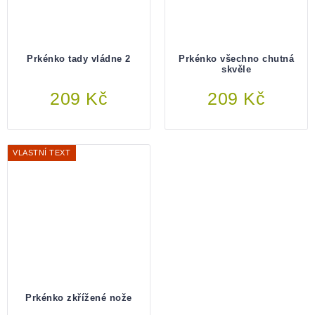
Prkénko tady vládne 2
Prkénko všechno chutná
skvěle
209 Kč
Do košíku
209 Kč
Do košíku
VLASTNÍ TEXT
Prkénko zkřížené nože