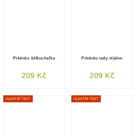
Prkénko šéfkuchařka
Prkénko tady vládne
209 Kč
Do košíku
209 Kč
Do košíku
VLASTNÍ TEXT
VLASTNÍ TEXT