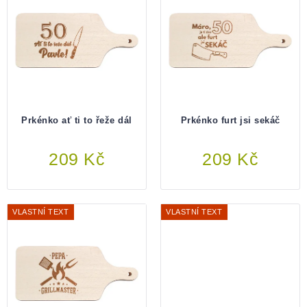
Prkénko ať ti to řeže dál
Prkénko furt jsi sekáč
209 Kč
Do košíku
209 Kč
Do košíku
VLASTNÍ TEXT
VLASTNÍ TEXT