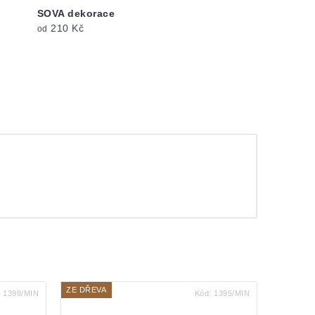
SOVA dekorace
210 Kč
od
ZE DŘEVA
:
1398/MIN
Kód:
1395/MIN