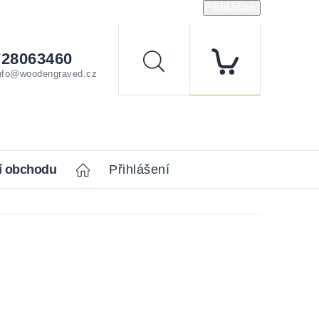
Přihlášení
728063460
Hledat
nfo@woodengraved.cz
í obchodu
Home
Přihlášení