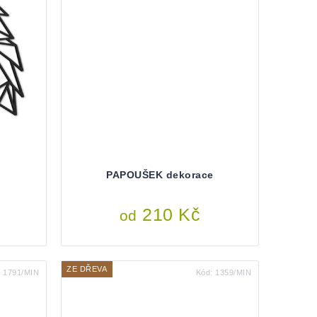
PAPOUŠEK dekorace
210 Kč
od
ZE DŘEVA
:
1791/MIN
Kód:
1359/MIN