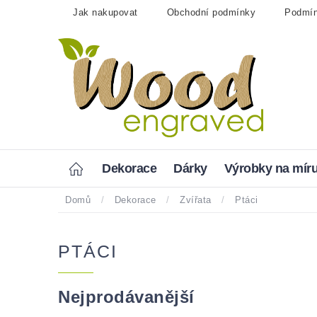
Přejít
Jak nakupovat
Obchodní podmínky
Podmín
na
obsah
Home
Dekorace
Dárky
Výrobky na mír
Domů
/
Dekorace
/
Zvířata
/
Ptáci
PTÁCI
Nejprodávanější