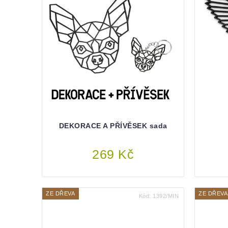
DEKORACE A PŘÍVĚSEK sada
269 Kč
ZE DŘEVA
ZE DŘEVA
Kód:
1392/MIN