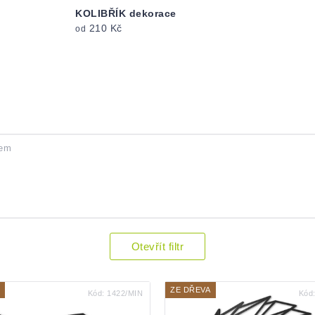
KOLIBŘÍK dekorace
210 Kč
od
kem
Otevřít filtr
ZE DŘEVA
Kód:
1422/MIN
Kód