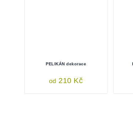
PELIKÁN dekorace
210 Kč
od
OVLÁDACÍ
PRVKY
VÝPISU