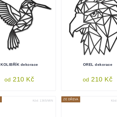
KOLIBŘÍK dekorace
OREL dekorace
210 Kč
210 Kč
od
od
ZE DŘEVA
Kód:
1365/MIN
Kód