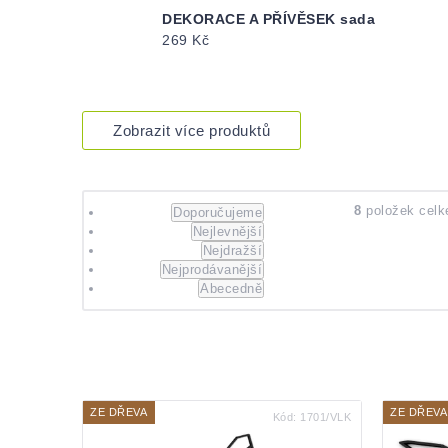
DEKORACE A PŘÍVĚSEK sada
269 Kč
Zobrazit více produktů
Řazení
8
položek cel
Doporučujeme
Nejlevnější
produktů
Nejdražší
Nejprodávanější
Abecedně
Výpis
produktů
ZE DŘEVA
ZE DŘEVA
Kód:
1701/VLK