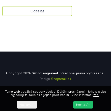
Odeslat
Zápatí
Copyright 2026
Wood engraved
. Všechna práva vyhrazena.
Design
Shoptetak.cz
Vytvořil Shoptet
Tento web používá soubory cookie. Dalším procházením tohoto webu
vyjadřujete souhlas s jejich používáním.. Více informací
zde
.
Souhlasím
Nastavení