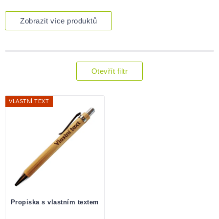
Zobrazit více produktů
Otevřít filtr
Výpis
produktů
VLASTNÍ TEXT
Propiska s vlastním textem