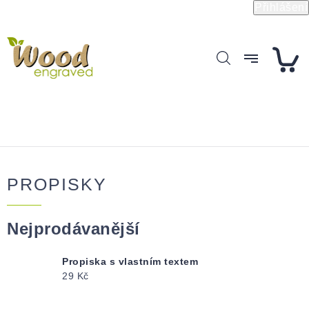
Přejít
Přihlášení
na
obsah
PROPISKY
Nejprodávanější
Propiska s vlastním textem
29 Kč