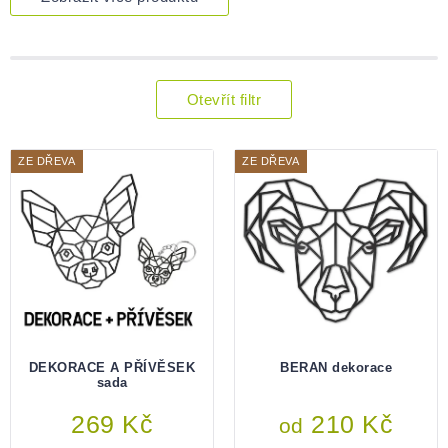
Otevřít filtr
Výpis
produktů
ZE DŘEVA
ZE DŘEVA
DEKORACE A PŘÍVĚSEK
BERAN dekorace
sada
269 Kč
210 Kč
od