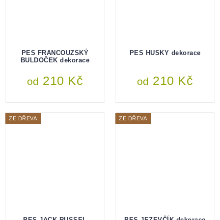
PES FRANCOUZSKÝ
PES HUSKY dekorace
BULDOČEK dekorace
210 Kč
210 Kč
od
od
ZE DŘEVA
ZE DŘEVA
PES JACK RUSSEL
PES JEZEVČÍK dekorace