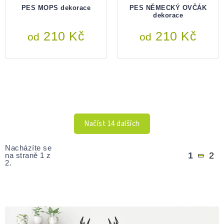
PES MOPS dekorace
PES NĚMECKÝ OVČÁK
dekorace
210 Kč
210 Kč
od
od
OVLÁDACÍ
PRVKY
VÝPISU
Načíst 14 dalších
Stránkování
Nacházíte se
1
2
na straně 1 z
2.