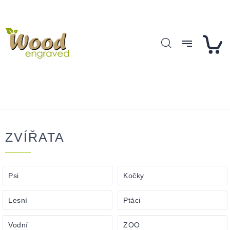
Přejít
Přihlášení
na
obsah
ZVÍŘATA
Psi
Kočky
Lesní
Ptáci
Vodní
ZOO