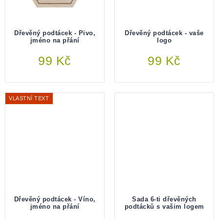
Dřevěný podtácek - Pivo,
Dřevěný podtácek - vaše
jméno na přání
logo
Do košíku
99 Kč
Do košíku
99 Kč
VLASTNÍ TEXT
Dřevěný podtácek - Víno,
Sada 6-ti dřevěných
jméno na přání
podtácků s vašim logem