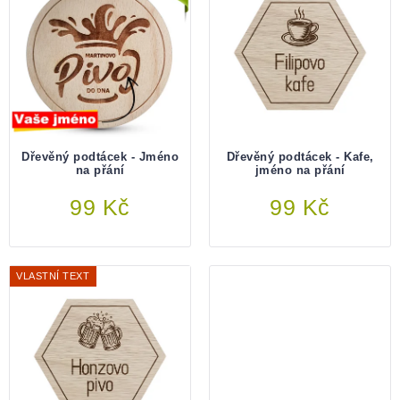
Dřevěný podtácek - Jméno
Dřevěný podtácek - Kafe,
na přání
jméno na přání
Do košíku
99 Kč
Do košíku
99 Kč
VLASTNÍ TEXT