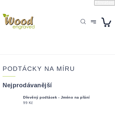
Přejít
Přihlášení
na
obsah
PODTÁCKY NA MÍRU
Nejprodávanější
Dřevěný podtácek - Jméno na přání
99 Kč