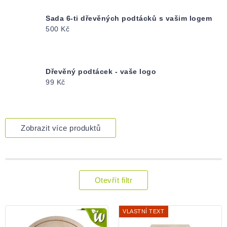
Sada 6-ti dřevěných podtácků s vašim logem
500 Kč
Dřevěný podtácek - vaše logo
99 Kč
Zobrazit více produktů
Otevřít filtr
Výpis
produktů
VLASTNÍ TEXT