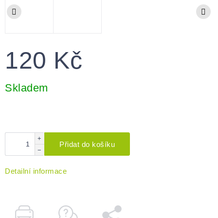
120 Kč
Měrná
cena:
Skladem
+
Přidat do košíku
−
Detailní informace