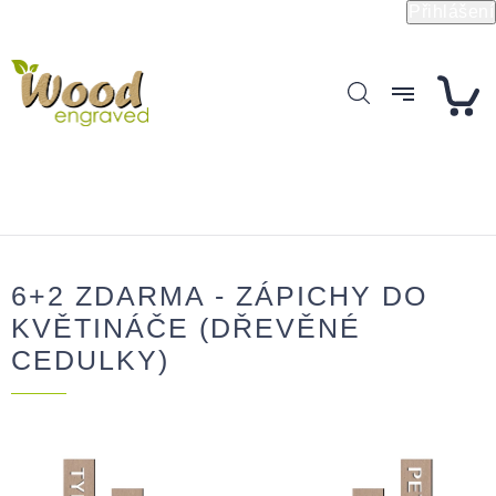
Přejít
Přihlášení
na
obsah
6+2 ZDARMA - ZÁPICHY DO
KVĚTINÁČE (DŘEVĚNÉ
CEDULKY)