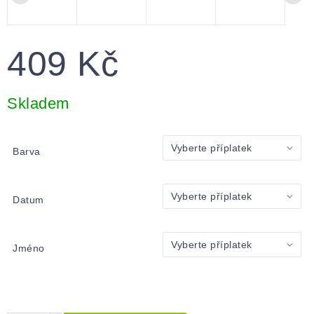
409 Kč
Měrná
cena:
Skladem
Barva
Datum
Jméno