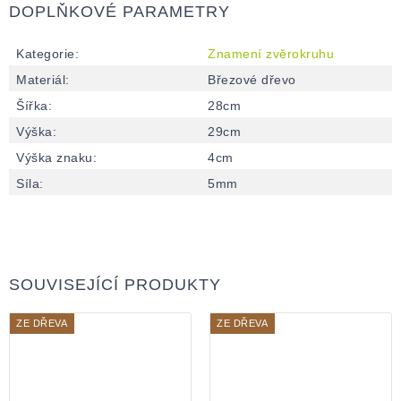
DOPLŇKOVÉ PARAMETRY
Kategorie
:
Znamení zvěrokruhu
Materiál
:
Březové dřevo
Šířka
:
28cm
Výška
:
29cm
Výška znaku
:
4cm
Síla
:
5mm
SOUVISEJÍCÍ PRODUKTY
ZE DŘEVA
ZE DŘEVA