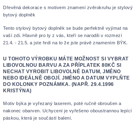
Dřevěná dekorace s motivem znamení zvěrokruhu je stylový
bytový doplněk
Tento stylový bytový doplněk se bude perfektně vyjímat na
vaší zdi. Hlavně pro ty z vás, kteří se narodili v rozmezí
21.4. - 21.5. a jste hrdí na to že jste právě znamením BÝK.
U TOHOTO VÝROBKU MÁTE MOŽNOST SI VYBRAT
LIBOVOLNOU BARVU A ZA PŘÍPLATEK 80KČ SI
NECHAT VYROBIT LIBOVOLNÉ DATUM, JMÉNO
NEBO IDEÁLNĚ OBOJÍ. JMÉNO A DATUM VYPLŇTE
DO KOLONKY POZNÁMKA. (NAPŘ. 29.4.1996
KRISTÝNA)
Motiv býka je vyřezaný laserem, poté ručně obroušen a
nakonec obarven. Uchycení je vyřešeno oboustrannou lepící
páskou, která je součástí balení.