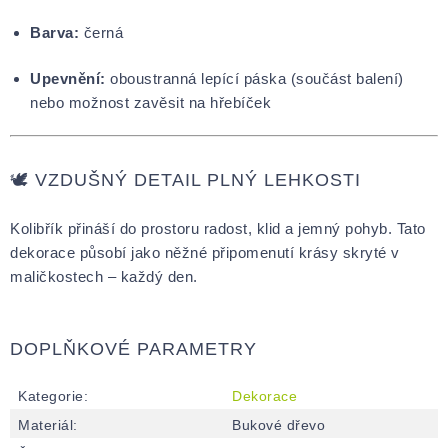
Barva:
černá
Upevnění:
oboustranná lepící páska (součást balení)
nebo možnost zavěsit na hřebíček
🕊️ VZDUŠNÝ DETAIL PLNÝ LEHKOSTI
Kolibřík přináší do prostoru radost, klid a jemný pohyb. Tato
dekorace působí jako něžné připomenutí krásy skryté v
maličkostech – každý den.
DOPLŇKOVÉ PARAMETRY
Kategorie
:
Dekorace
Materiál
:
Bukové dřevo