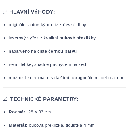
✅
HLAVNÍ VÝHODY:
originální autorský motiv z české dílny
laserový výřez z kvalitní
bukové překližky
nabarveno na čistě
černou barvu
velmi lehké, snadné přichycení na zeď
možnost kombinace s dalšími hexagonálními dekoracemi
📐
TECHNICKÉ PARAMETRY:
Rozměr:
29 × 33 cm
Materiál:
buková překližka, tloušťka 4 mm