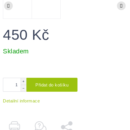
450 Kč
Měrná
cena:
Skladem
+
Přidat do košíku
−
Detailní informace