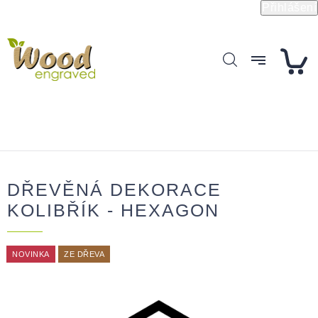
Přejít
Přihlášení
na
obsah
DŘEVĚNÁ DEKORACE
KOLIBŘÍK - HEXAGON
NOVINKA
ZE DŘEVA