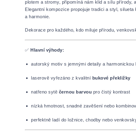
plotem a stromy, připomíná nám klid a sílu přírody, a
Elegantní kompozice propojuje tradici a styl, siluet
a harmonie.
Dekorace pro každého, kdo miluje přírodu, venkovský 
✅
Hlavní výhody:
autorský motiv s jemnými detaily a harmonickou
laserově vyřezáno z kvalitní
bukové překližky
natřeno sytě
černou barvou
pro čistý kontrast
nízká hmotnost, snadné zavěšení nebo kombinová
perfektně ladí do ložnice, chodby nebo venkovsky