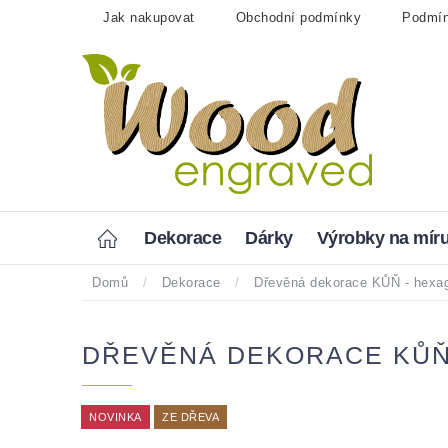
Přejít
Jak nakupovat
Obchodní podmínky
Podmín
na
obsah
Home
Dekorace
Dárky
Výrobky na mír
Domů
/
Dekorace
/
Dřevěná dekorace KŮŇ - hexa
DŘEVĚNÁ DEKORACE KŮŇ
NOVINKA
ZE DŘEVA