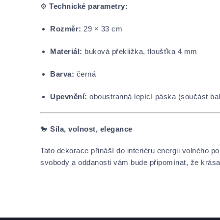
⚙️
Technické parametry:
Rozměr:
29 × 33 cm
Materiál:
buková překližka, tloušťka 4 mm
Barva:
černá
Upevnění:
oboustranná lepící páska (součást ba
🐎
Síla, volnost, elegance
Tato dekorace přináší do interiéru energii volného 
svobody a oddanosti vám bude připomínat, že krása