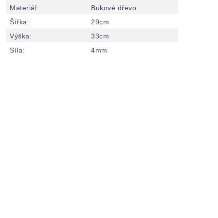
Materiál
:
Bukové dřevo
Šířka
:
29cm
Výška
:
33cm
Síla
:
4mm