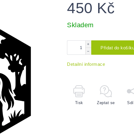
450 Kč
Měrná
cena:
Skladem
+
Přidat do košík
−
Detailní informace
Tisk
Zeptat se
Sdí