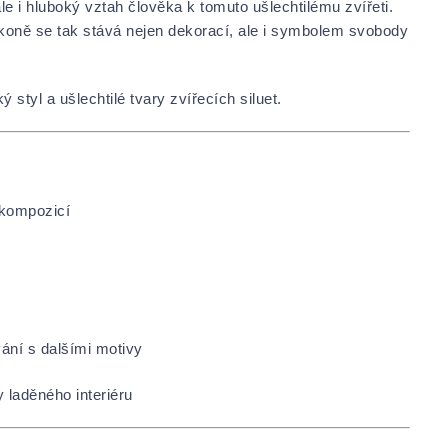
le i hluboký vztah člověka k tomuto ušlechtilému zvířeti.
a koně se tak stává nejen dekorací, ale i symbolem svobody
styl a ušlechtilé tvary zvířecích siluet.
 kompozicí
ní s dalšími motivy
 laděného interiéru