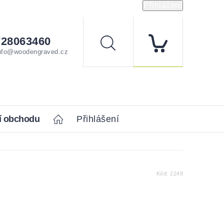
Přihlášení
728063460
Hledat
nfo@woodengraved.cz
í obchodu
Home
Přihlášení
Kód:
2249