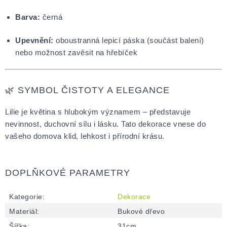
Barva:
černá
Upevnění:
oboustranná lepicí páska (součást balení)
nebo možnost zavěsit na hřebíček
🌿 SYMBOL ČISTOTY A ELEGANCE
Lilie je květina s hlubokým významem – představuje
nevinnost, duchovní sílu i lásku. Tato dekorace vnese do
vašeho domova klid, lehkost i přírodní krásu.
DOPLŇKOVÉ PARAMETRY
Kategorie
:
Dekorace
Materiál
:
Bukové dřevo
Šířka
:
31cm