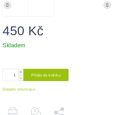
450 Kč
Měrná
cena:
Skladem
+
Přidat do košíku
−
Detailní informace