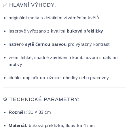
✅ HLAVNÍ VÝHODY:
originální motiv s detailním ztvárněním květů
laserově vyřezáno z kvalitní
bukové překližky
natřeno
sytě černou barvou
pro výrazný kontrast
velmi lehké, snadné zavěšení i kombinování s dalšími
motivy
ideální doplněk do ložnice, chodby nebo pracovny
⚙️ TECHNICKÉ PARAMETRY:
Rozměr:
31 × 33 cm
Materiál:
buková překližka, tloušťka 4 mm