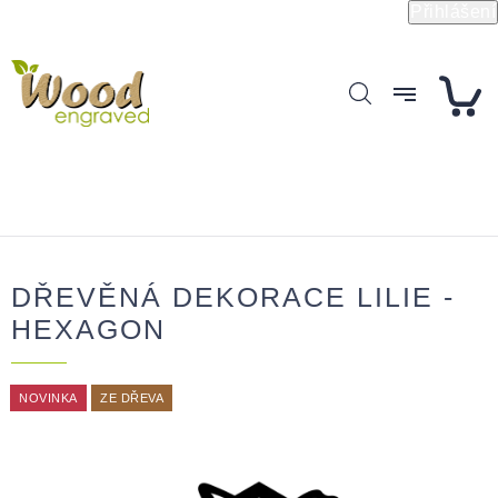
Přejít
Přihlášení
na
obsah
DŘEVĚNÁ DEKORACE LILIE -
HEXAGON
NOVINKA
ZE DŘEVA