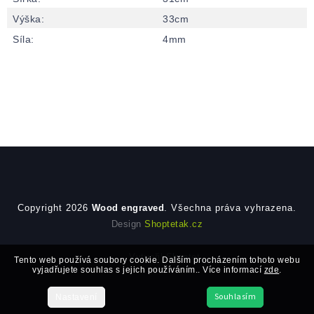
Výška
:
33cm
Síla
:
4mm
Zápatí
Copyright 2026
Wood engraved
. Všechna práva vyhrazena.
Design
Shoptetak.cz
Vytvořil Shoptet
Tento web používá soubory cookie. Dalším procházením tohoto webu
vyjadřujete souhlas s jejich používáním.. Více informací
zde
.
Souhlasím
Nastavení