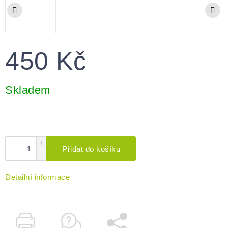
450 Kč
Měrná
cena:
Skladem
+
Přidat do košíku
−
Detailní informace