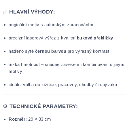
✅
HLAVNÍ VÝHODY:
originální motiv s autorským zpracováním
precizní laserový výřez z kvalitní
bukové překližky
natřeno sytě
černou barvou
pro výrazný kontrast
nízká hmotnost – snadné zavěšení i kombinování s jinými
motivy
ideální volba do ložnice, pracovny, chodby či obýváku
⚙️
TECHNICKÉ PARAMETRY:
Rozměr:
29 × 33 cm