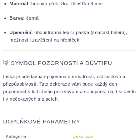
Materiál:
buková překližka, tloušťka 4 mm
Barva:
černá
Upevnění:
oboustranná lepicí páska (součást balení),
možnost i zavěšení na hřebíček
🦊 SYMBOL POZORNOSTI A DŮVTIPU
Liška je odedávna spojována s moudrostí, ostražitostí a
přizpůsobivostí. Tato dekorace vám bude každý den
připomínat sílu tichého pozorování a schopnost najít si cestu
i v nečekaných situacích.
DOPLŇKOVÉ PARAMETRY
Kategorie
:
Dekorace