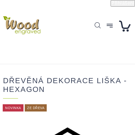
Přejít
Přihlášení
na
obsah
DŘEVĚNÁ DEKORACE LIŠKA -
HEXAGON
NOVINKA
ZE DŘEVA