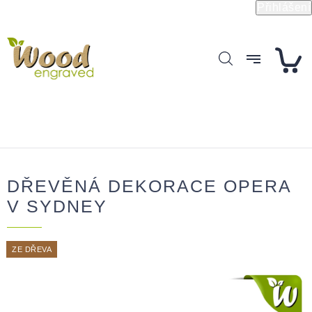
Přejít
Přihlášení
na
obsah
DŘEVĚNÁ DEKORACE OPERA
V SYDNEY
ZE DŘEVA