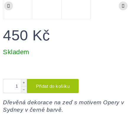
450 Kč
Měrná
cena:
Skladem
+
Přidat do košíku
−
Dřevěná dekorace na zeď s motivem Opery v
Sydney v černé barvě.