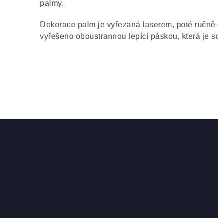
palmy.
Dekorace palm je vyřezaná laserem, poté ručně
vyřešeno oboustrannou lepící páskou, která je so
Zápatí