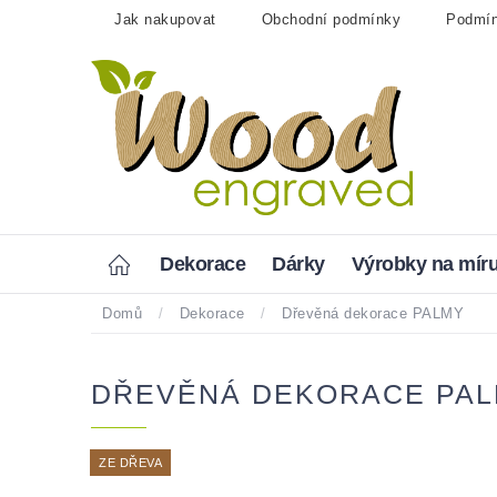
Přejít
Jak nakupovat
Obchodní podmínky
Podmín
na
obsah
Home
Dekorace
Dárky
Výrobky na mír
Domů
/
Dekorace
/
Dřevěná dekorace PALMY
DŘEVĚNÁ DEKORACE PA
ZE DŘEVA