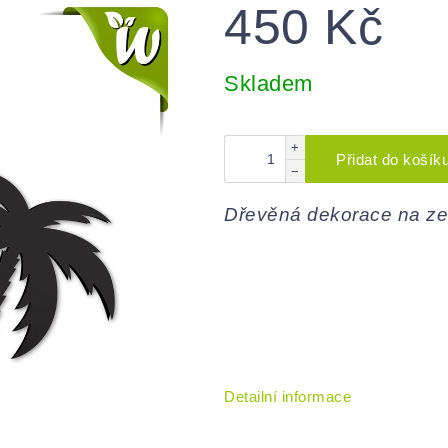
450 Kč
Měrná
cena:
Skladem
+
Přidat do košík
−
Dřevěná dekorace na ze
Detailní informace