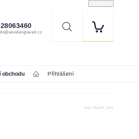
Přihlášení
728063460
Hledat
nfo@woodengraved.cz
í obchodu
Home
Přihlášení
Kód:
PALMY_DEK