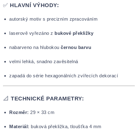
✅
HLAVNÍ VÝHODY:
autorský motiv s precizním zpracováním
laserově vyřezáno z
bukové překližky
nabarveno na hlubokou
černou barvu
velmi lehká, snadno zavěsitelná
zapadá do série hexagonálních zvířecích dekorací
📐
TECHNICKÉ PARAMETRY:
Rozměr:
29 × 33 cm
Materiál:
buková překližka, tloušťka 4 mm