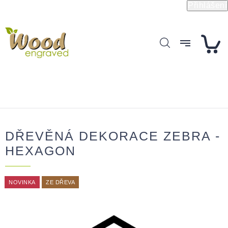
Přejít
Přihlášení
na
obsah
DŘEVĚNÁ DEKORACE ZEBRA -
HEXAGON
NOVINKA
ZE DŘEVA