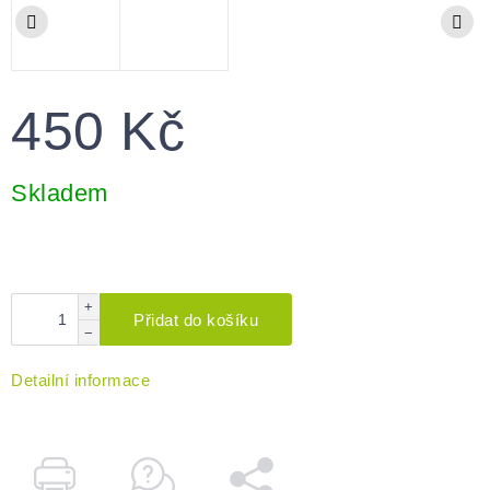
450 Kč
Měrná
cena:
Skladem
+
Přidat do košíku
−
Detailní informace