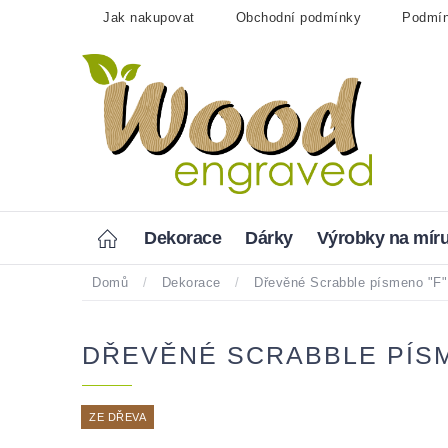
Přejít
Jak nakupovat
Obchodní podmínky
Podmín
na
obsah
Home
Dekorace
Dárky
Výrobky na mír
Domů
/
Dekorace
/
Dřevěné Scrabble písmeno "F"
DŘEVĚNÉ SCRABBLE PÍSM
ZE DŘEVA