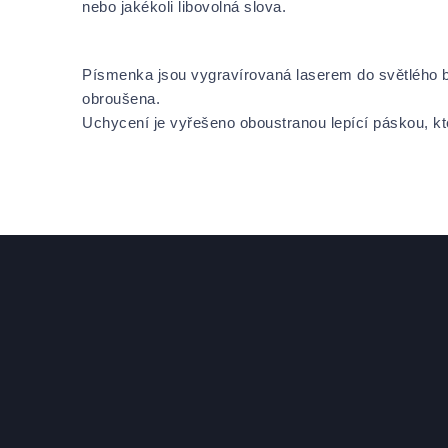
nebo jakékoli libovolná slova.
Písmenka jsou vygravírovaná laserem do světlého b
obroušena.
Uchycení je vyřešeno oboustranou lepící páskou, kte
Zápatí