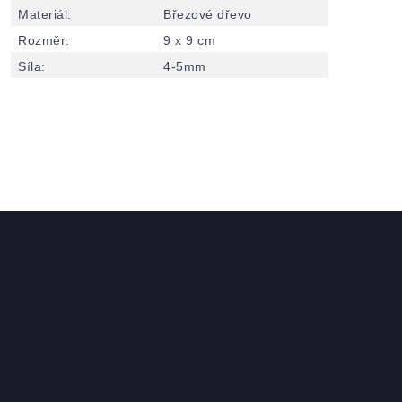
Materiál
:
Březové dřevo
Rozměr
:
9 x 9 cm
Síla
:
4-5mm