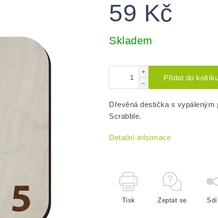
59 Kč
Měrná
cena:
Skladem
+
Přidat do košík
−
Dřevěná destička s vypáleným 
Scrabble.
Detailní informace
Tisk
Zeptat se
Sdí