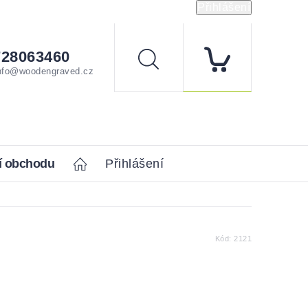
Přihlášení
728063460
Hledat
nfo@woodengraved.cz
í obchodu
Home
Přihlášení
Kód:
2121