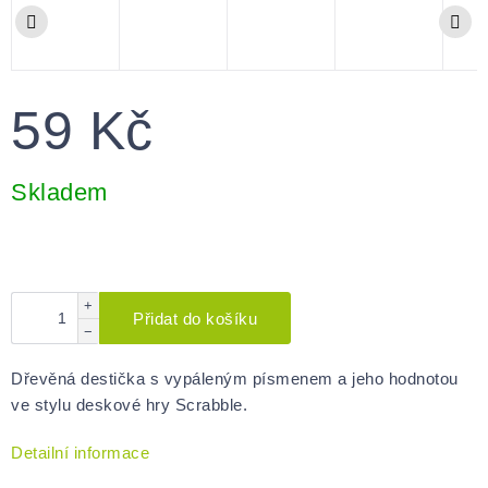
59 Kč
Měrná
cena:
Skladem
+
Přidat do košíku
−
Dřevěná destička s vypáleným písmenem a jeho hodnotou
ve stylu deskové hry Scrabble.
Detailní informace