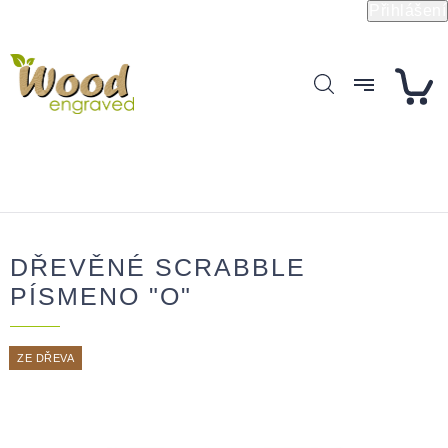
Přejít
Přihlášení
na
obsah
DŘEVĚNÉ SCRABBLE
PÍSMENO "O"
ZE DŘEVA