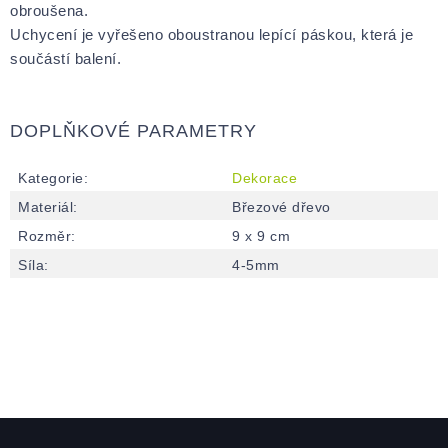
obroušena.
Uchycení je vyřešeno oboustranou lepící páskou, která je
součástí balení.
DOPLŇKOVÉ PARAMETRY
Kategorie
:
Dekorace
Materiál
:
Březové dřevo
Rozměr
:
9 x 9 cm
Síla
:
4-5mm
Zápatí