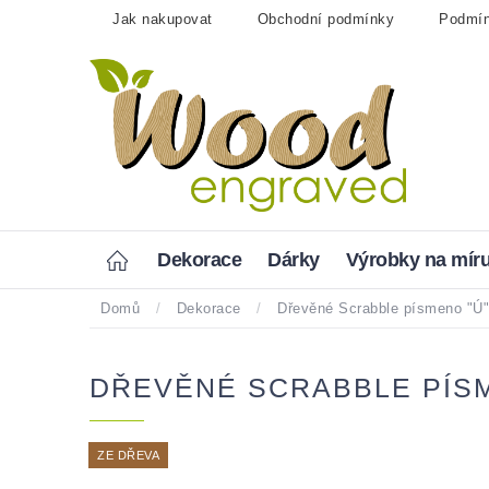
Přejít
Jak nakupovat
Obchodní podmínky
Podmín
na
obsah
Home
Dekorace
Dárky
Výrobky na mír
Domů
/
Dekorace
/
Dřevěné Scrabble písmeno "Ú"
DŘEVĚNÉ SCRABBLE PÍSM
ZE DŘEVA