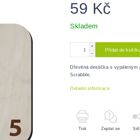
59 Kč
Měrná
cena:
Skladem
+
Přidat do košík
−
Dřevěná destička s vypáleným 
Scrabble.
Detailní informace
Tisk
Zeptat se
Sdí