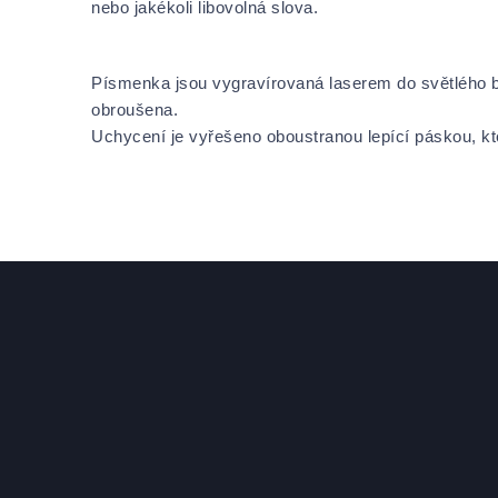
nebo jakékoli libovolná slova.
Písmenka jsou vygravírovaná laserem do světlého b
obroušena.
Uchycení je vyřešeno oboustranou lepící páskou, kte
Zápatí