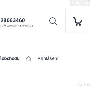
Přihlášení
728063460
Hledat
nfo@woodengraved.cz
í obchodu
Home
Přihlášení
Kód:
2143