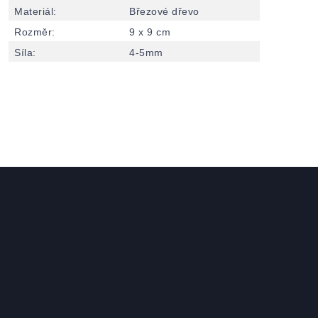
Materiál
:
Březové dřevo
Rozměr
:
9 x 9 cm
Síla
:
4-5mm