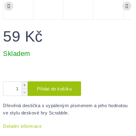
59 Kč
Měrná
cena:
Skladem
+
Přidat do košíku
−
Dřevěná destička s vypáleným písmenem a jeho hodnotou
ve stylu deskové hry Scrabble.
Detailní informace