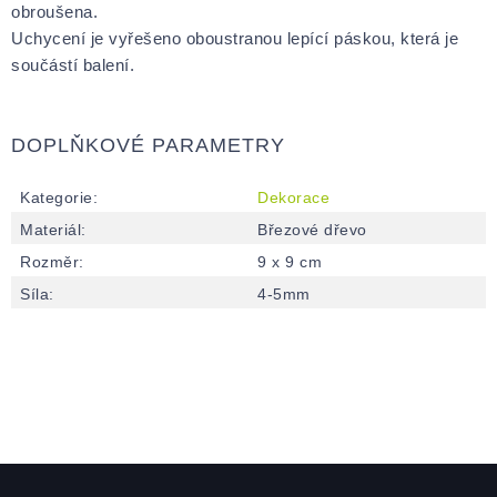
obroušena.
Uchycení je vyřešeno oboustranou lepící páskou, která je
součástí balení.
DOPLŇKOVÉ PARAMETRY
Kategorie
:
Dekorace
Materiál
:
Březové dřevo
Rozměr
:
9 x 9 cm
Síla
:
4-5mm
Zápatí