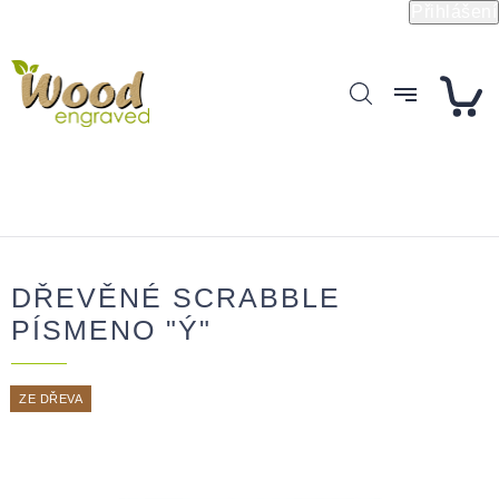
Přejít
Přihlášení
na
obsah
DŘEVĚNÉ SCRABBLE
PÍSMENO "Ý"
ZE DŘEVA