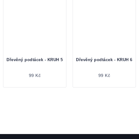
Dřevěný podtácek - KRUH 5
Dřevěný podtácek - KRUH 6
99 Kč
99 Kč
Zápatí