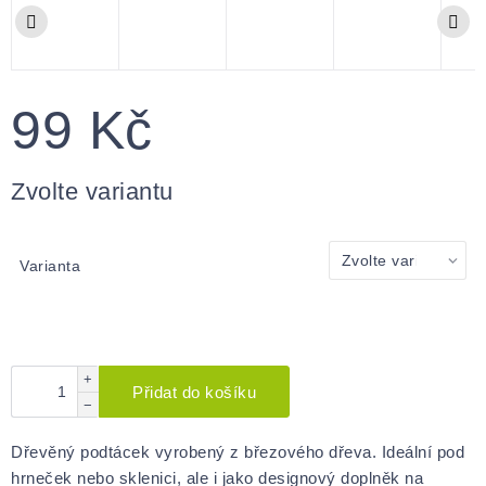
99 Kč
Měrná
cena:
Zvolte variantu
Varianta
+
Přidat do košíku
−
Dřevěný podtácek vyrobený z březového dřeva. Ideální pod
hrneček nebo sklenici, ale i jako designový doplněk na