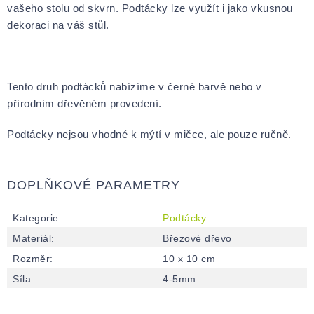
vašeho stolu od skvrn. Podtácky lze využít i jako vkusnou
dekoraci na váš stůl.
Tento druh podtácků nabízíme v černé barvě nebo v
přírodním dřevěném provedení.
Podtácky nejsou vhodné k mýtí v mičce, ale pouze ručně.
DOPLŇKOVÉ PARAMETRY
Kategorie
:
Podtácky
Materiál
:
Březové dřevo
Rozměr
:
10 x 10 cm
Síla
:
4-5mm