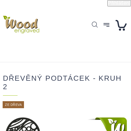
Přejít
Přihlášení
na
obsah
DŘEVĚNÝ PODTÁCEK - KRUH
2
ZE DŘEVA