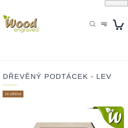
Přejít
Přihlášení
na
obsah
DŘEVĚNÝ PODTÁCEK - LEV
ZE DŘEVA