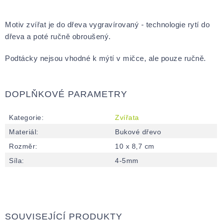
Motiv zvířat je do dřeva vygravírovaný - technologie rytí do
dřeva a poté ručně obroušený.
Podtácky nejsou vhodné k mýtí v mičce, ale pouze ručně.
DOPLŇKOVÉ PARAMETRY
Kategorie
:
Zvířata
Materiál
:
Bukové dřevo
Rozměr
:
10 x 8,7 cm
Síla
:
4-5mm
SOUVISEJÍCÍ PRODUKTY