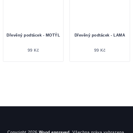
Dřevěný podtácek - MOTÝL
Dřevěný podtácek - LAMA
99 Kč
99 Kč
Zápatí
Copyright 2026
Wood engraved
. Všechna práva vyhrazena.