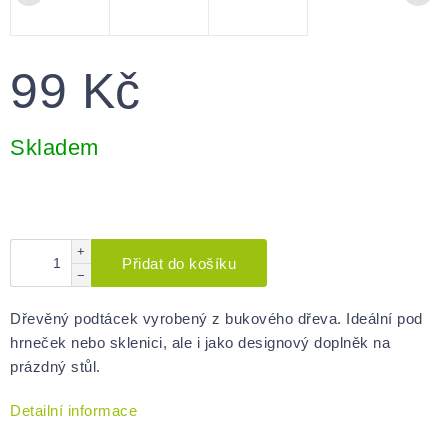
99 Kč
Měrná
cena:
Skladem
+
Přidat do košíku
−
Dřevěný podtácek vyrobený z bukového dřeva. Ideální pod
hrneček nebo sklenici, ale i jako designový doplněk na
prázdný stůl.
Detailní informace