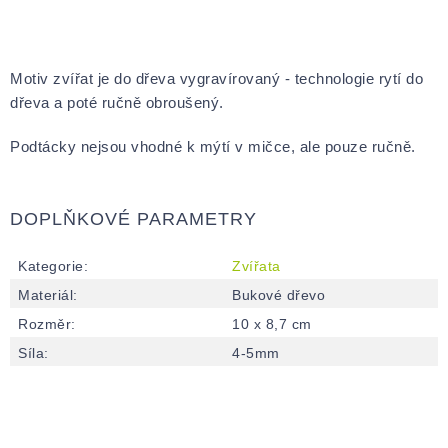
Motiv zvířat je do dřeva vygravírovaný - technologie rytí do
dřeva a poté ručně obroušený.
Podtácky nejsou vhodné k mýtí v mičce, ale pouze ručně.
DOPLŇKOVÉ PARAMETRY
Kategorie
:
Zvířata
Materiál
:
Bukové dřevo
Rozměr
:
10 x 8,7 cm
Síla
:
4-5mm