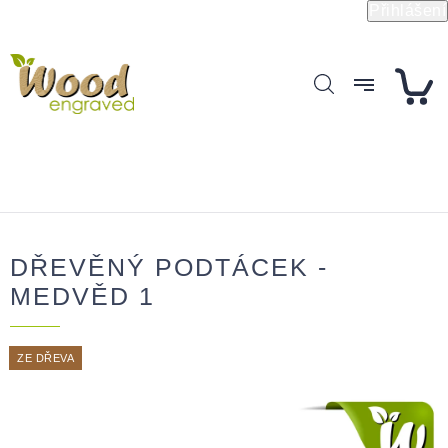
Přejít
Přihlášení
na
obsah
DŘEVĚNÝ PODTÁCEK -
MEDVĚD 1
ZE DŘEVA