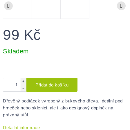
99 Kč
Měrná
cena:
Skladem
+
Přidat do košíku
−
Dřevěný podtácek vyrobený z bukového dřeva. Ideální pod
hrneček nebo sklenici, ale i jako designový doplněk na
prázdný stůl.
Detailní informace