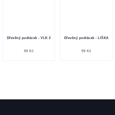
Dřevěný podtácek - VLK 2
Dřevěný podtácek - LIŠKA
99 Kč
99 Kč
Zápatí