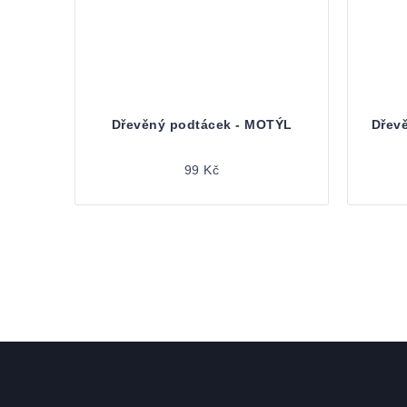
Dřevěný podtácek - MOTÝL
Dřev
99 Kč
Zápatí