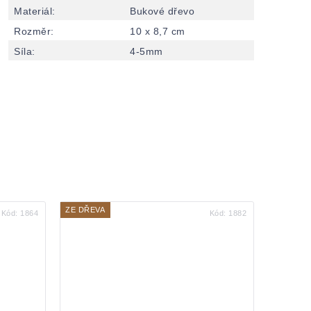
Materiál
:
Bukové dřevo
Rozměr
:
10 x 8,7 cm
Síla
:
4-5mm
ZE DŘEVA
Kód:
1864
Kód:
1882