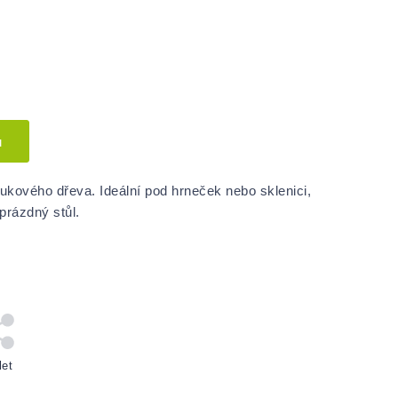
u
kového dřeva. Ideální pod hrneček nebo sklenici,
prázdný stůl.
let