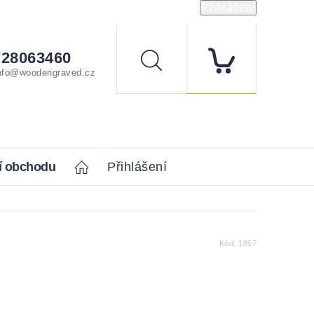
Přihlášení
728063460
Hledat
nfo@woodengraved.cz
í obchodu
Home
Přihlášení
Kód:
1857