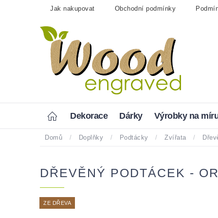
Přejít
Jak nakupovat
Obchodní podmínky
Podmín
na
obsah
Home
Dekorace
Dárky
Výrobky na mír
Domů
/
Doplňky
/
Podtácky
/
Zvířata
/
Dřev
DŘEVĚNÝ PODTÁCEK - O
ZE DŘEVA