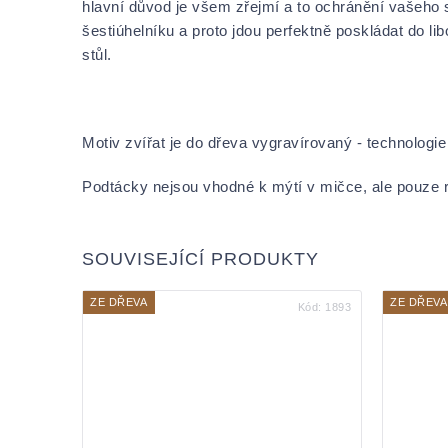
hlavní důvod je všem zřejmí a to ochránění vašeho s
šestiúhelníku a proto jdou perfektně poskládat do li
stůl.
Motiv zvířat je do dřeva vygravírovaný - technologie
Podtácky nejsou vhodné k mýtí v mičce, ale pouze 
SOUVISEJÍCÍ PRODUKTY
ZE DŘEVA
ZE DŘEVA
Kód:
1893