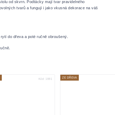
tolu od skvrn. Podtácky mají tvar pravidelného
bovolných tvarů a fungují i jako vkusná dekorace na váš
 rytí do dřeva a poté ručně obroušený.
ručně.
ZE DŘEVA
Kód:
1881