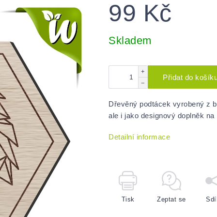
99 Kč
Měrná
cena:
Skladem
+
Přidat do košík
−
Dřevěný podtácek vyrobený z bu
ale i jako designový doplněk na 
Detailní informace
Tisk
Zeptat se
Sdí