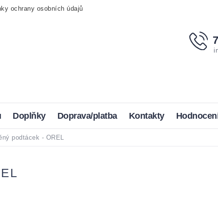
ky ochrany osobních údajů
i
u
Doplňky
Doprava/platba
Kontakty
Hodnocen
ěný podtácek - OREL
REL