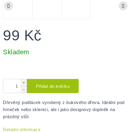
99 Kč
Měrná
cena:
Skladem
+
Přidat do košíku
−
Dřevěný podtácek vyrobený z bukového dřeva. Ideální pod
hrneček nebo sklenici, ale i jako designový doplněk na
prázdný stůl.
Detailní informace