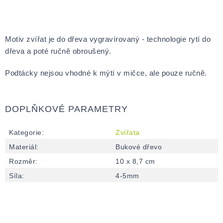
Motiv zvířat je do dřeva vygravírovaný - technologie rytí do
dřeva a poté ručně obroušený.
Podtácky nejsou vhodné k mýtí v mičce, ale pouze ručně.
DOPLŇKOVÉ PARAMETRY
Kategorie
:
Zvířata
Materiál
:
Bukové dřevo
Rozměr
:
10 x 8,7 cm
Síla
:
4-5mm