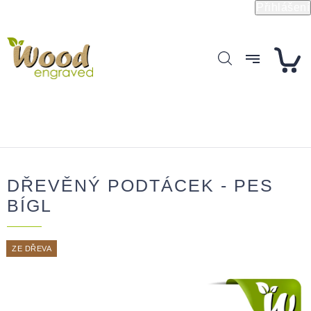
Přejít
Přihlášení
na
obsah
DŘEVĚNÝ PODTÁCEK - PES
BÍGL
ZE DŘEVA