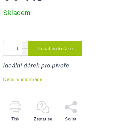
Měrná
cena:
Skladem
+
Přidat do košíku
−
Ideální dárek pro pivaře.
Detailní informace
Tisk
Zeptat se
Sdílet