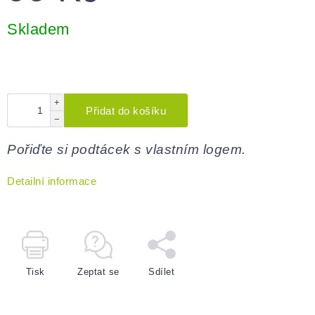
Měrná
cena:
Skladem
+
Přidat do košíku
−
Pořiďte si podtácek s vlastním logem.
Detailní informace
Tisk
Zeptat se
Sdílet