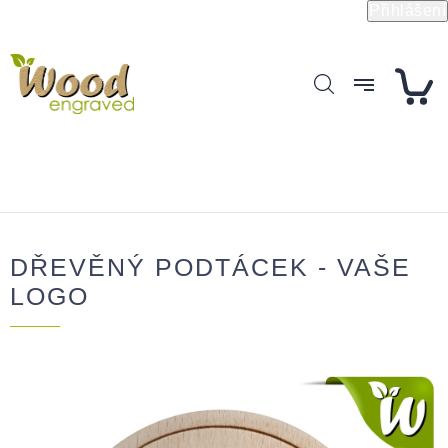
Přejít
Přihlášení
na
obsah
DŘEVĚNÝ PODTÁCEK - VAŠE
LOGO