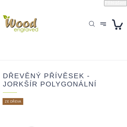
Přejít
Přihlášení
na
obsah
DŘEVĚNÝ PŘÍVĚSEK -
JORKŠÍR POLYGONÁLNÍ
ZE DŘEVA