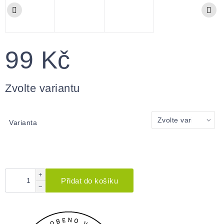
99 Kč
Měrná
cena:
Zvolte variantu
Varianta
+
Přidat do košíku
−