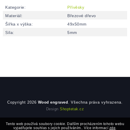
Kategorie
:
Přívěsky
Materiál
:
Březové dřevo
Šířka x výška
:
49x50mm
Síla
:
5mm
Zápatí
Copyright 2026
Wood engraved
. Všechna práva vyhrazena.
Design
Shoptetak.cz
Vytvořil Shoptet
Tento web používá soubory cookie. Dalším procházením tohoto webu
vyjadřujete souhlas s jejich používáním.. Více informací
zde
.