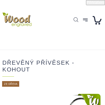
Přejít
Přihlášení
na
obsah
DŘEVĚNÝ PŘÍVĚSEK -
KOHOUT
ZE DŘEVA