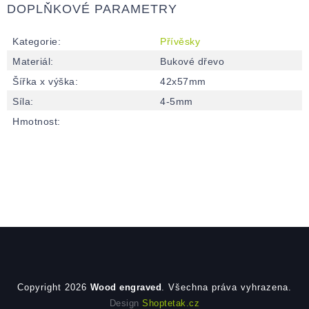
DOPLŇKOVÉ PARAMETRY
Kategorie
:
Přívěsky
Materiál
:
Bukové dřevo
Šířka x výška
:
42x57mm
Síla
:
4-5mm
Hmotnost
:
Zápatí
Copyright 2026
Wood engraved
. Všechna práva vyhrazena.
Design
Shoptetak.cz