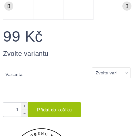
99 Kč
Měrná
cena:
Zvolte variantu
Varianta
+
Přidat do košíku
−