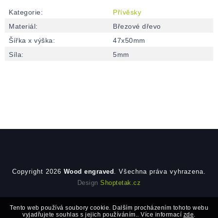
Kategorie
:
Přívěsky
Materiál
:
Březové dřevo
Šířka x výška
:
47x50mm
Síla
:
5mm
Zápatí
Copyright 2026
Wood engraved
. Všechna práva vyhrazena.
Design
Shoptetak.cz
Vytvořil Shoptet
Tento web používá soubory cookie. Dalším procházením tohoto webu
vyjadřujete souhlas s jejich používáním.. Více informací
zde
.