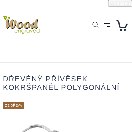
Přejít
Přihlášení
na
obsah
DŘEVĚNÝ PŘÍVĚSEK
KOKRŠPANĚL POLYGONÁLNÍ
ZE DŘEVA