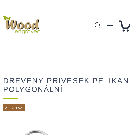
Přejít
Přihlášení
na
obsah
DŘEVĚNÝ PŘÍVĚSEK PELIKÁN
POLYGONÁLNÍ
ZE DŘEVA