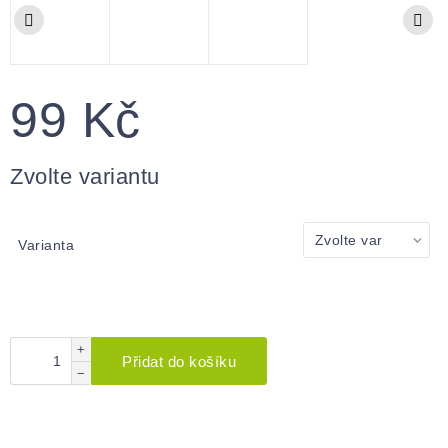
99 Kč
Měrná
cena:
Zvolte variantu
Varianta
+
Přidat do košíku
−