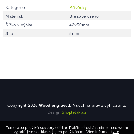
Kategorie
:
Přívěsky
Materiál
:
Březové dřevo
Šířka x výška
:
43x50mm
Síla
:
5mm
Zápatí
Copyright 2026
Wood engraved
. Všechna práva vyhrazena.
Design
Shoptetak.cz
Vytvořil Shoptet
Tento web používá soubory cookie. Dalším procházením tohoto webu
vyjadřujete souhlas s jejich používáním.. Více informací
zde
.