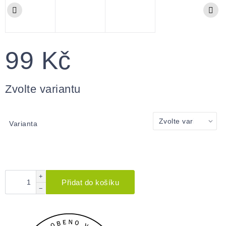
99 Kč
Měrná
cena:
Zvolte variantu
Varianta
+
Přidat do košíku
−