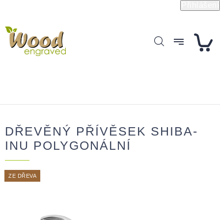
Přejít
Přihlášení
na
obsah
DŘEVĚNÝ PŘÍVĚSEK SHIBA-
INU POLYGONÁLNÍ
ZE DŘEVA