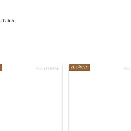
na batoh.
ZE DŘEVA
Kód:
1578/ERN
Kód