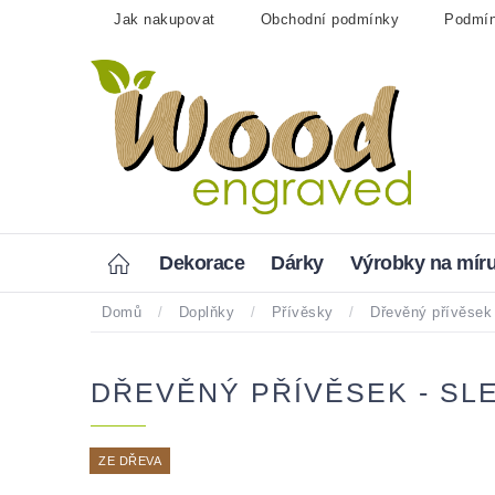
Přejít
Jak nakupovat
Obchodní podmínky
Podmín
na
obsah
Home
Dekorace
Dárky
Výrobky na mír
Domů
/
Doplňky
/
Přívěsky
/
Dřevěný přívěsek
DŘEVĚNÝ PŘÍVĚSEK - SL
ZE DŘEVA