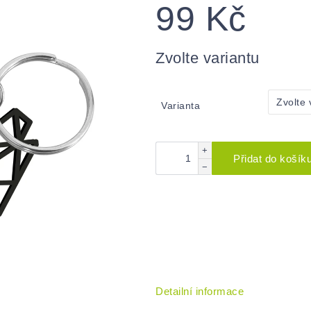
99 Kč
Měrná
cena:
Zvolte variantu
Varianta
+
Přidat do košík
−
Detailní informace