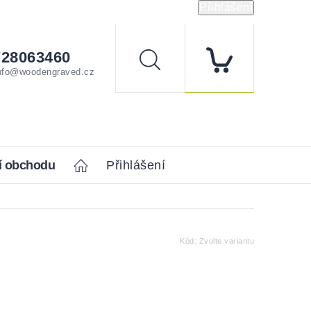
Přihlášení
728063460
Hledat
nfo@woodengraved.cz
í obchodu
Home
Přihlášení
Kód:
Zvolte variantu