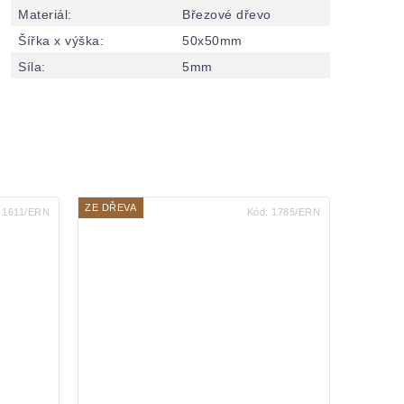
Materiál
:
Březové dřevo
Šířka x výška
:
50x50mm
Síla
:
5mm
ZE DŘEVA
:
1611/ERN
Kód:
1785/ERN