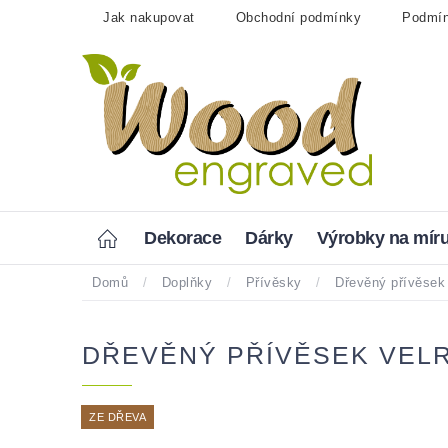
Přejít
Jak nakupovat
Obchodní podmínky
Podmín
na
obsah
Home
Dekorace
Dárky
Výrobky na mír
Domů
/
Doplňky
/
Přívěsky
/
Dřevěný přívěs
DŘEVĚNÝ PŘÍVĚSEK VEL
ZE DŘEVA