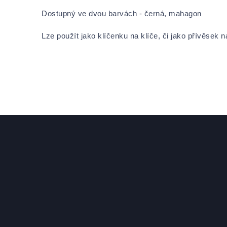
Dostupný ve dvou barvách - černá, mahagon
Lze použít jako klíčenku na klíče, či jako přívěsek 
Zápatí