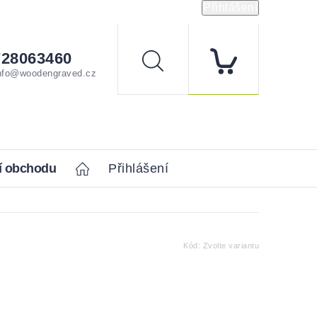
Přihlášení
728063460
Hledat
nfo@woodengraved.cz
í obchodu
Home
Přihlášení
Kód:
Zvolte variantu