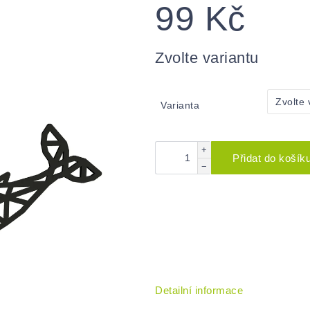
99 Kč
Měrná
cena:
Zvolte variantu
Varianta
+
Přidat do košík
−
Detailní informace