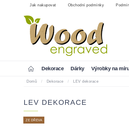
Přejít
Jak nakupovat
Obchodní podmínky
Podmín
na
obsah
Home
Dekorace
Dárky
Výrobky na mír
Domů
/
Dekorace
/
LEV dekorace
LEV DEKORACE
ZE DŘEVA