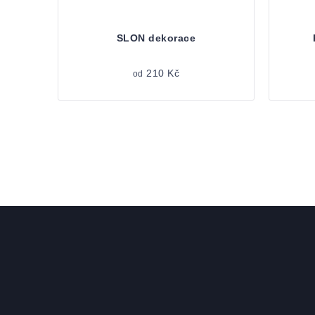
SLON dekorace
210 Kč
od
Zápatí