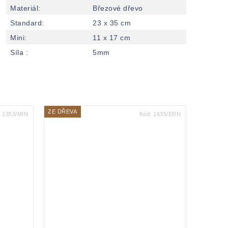
Materiál
:
Březové dřevo
Standard
:
23 x 35 cm
Mini
:
11 x 17 cm
Síla
:
5mm
ZE DŘEVA
:
1353/MIN
Kód:
1635/ERN