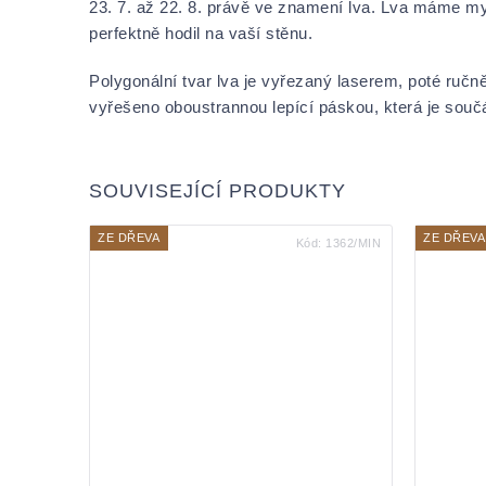
23. 7. až 22. 8. právě ve znamení lva. Lva máme my 
perfektně hodil na vaší stěnu.
Polygonální tvar lva je vyřezaný laserem, poté ruč
vyřešeno oboustrannou lepící páskou, která je součá
SOUVISEJÍCÍ PRODUKTY
ZE DŘEVA
ZE DŘEVA
Kód:
1362/MIN