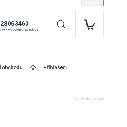
Přihlášení
728063460
Hledat
nfo@woodengraved.cz
í obchodu
Home
Přihlášení
Kód:
Zvolte variantu