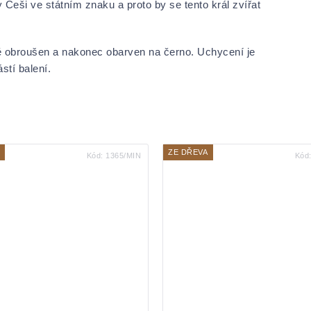
Češi ve státním znaku a proto by se tento král zvířat
ně obroušen a nakonec obarven na černo. Uchycení je
stí balení.
ZE DŘEVA
Kód:
1365/MIN
Kód