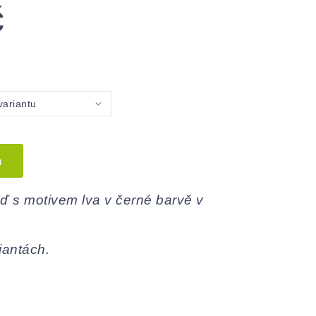
č
u
 s motivem lva v černé barvě v
iantách.