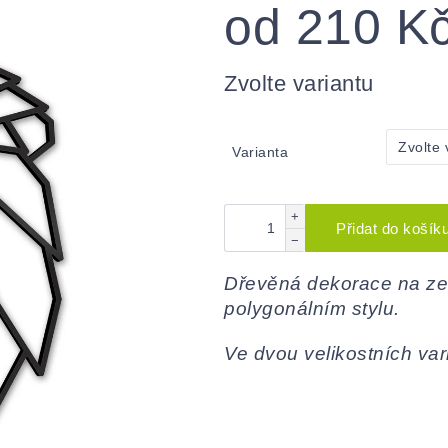
od
210 K
Měrná
cena:
Zvolte variantu
Varianta
+
Přidat do košík
−
Dřevěná dekorace na zeď
polygonálním stylu.
Ve dvou velikostních var