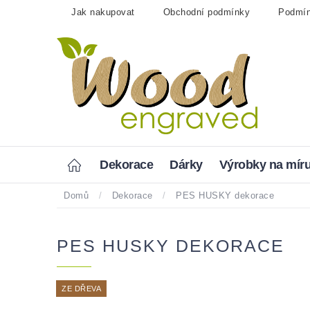
Přejít
Jak nakupovat
Obchodní podmínky
Podmín
na
obsah
Home
Dekorace
Dárky
Výrobky na mír
Domů
/
Dekorace
/
PES HUSKY dekorace
PES HUSKY DEKORACE
ZE DŘEVA