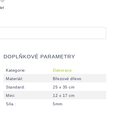
let
DOPLŇKOVÉ PARAMETRY
Kategorie
:
Dekorace
Materiál
:
Březové dřevo
Standard
:
25 x 35 cm
Mini
:
12 x 17 cm
Síla
:
5mm