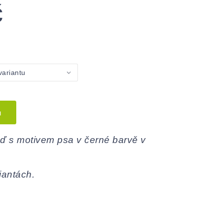
č
u
ď s motivem psa v černé barvě v
iantách.