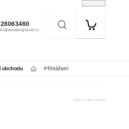
Přihlášení
728063460
Hledat
nfo@woodengraved.cz
í obchodu
Home
Přihlášení
Kód:
Zvolte variantu