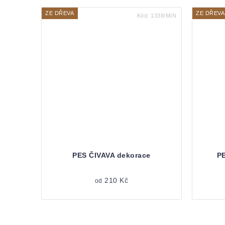
ZE DŘEVA
ZE DŘEVA
Kód:
1338/MIN
PES ČIVAVA dekorace
PE
210 Kč
od