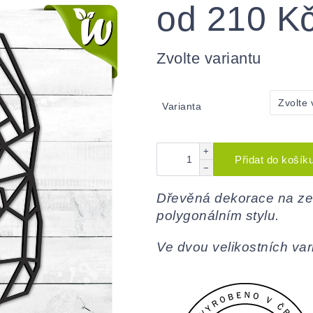
od
210 K
Měrná
cena:
Zvolte variantu
Varianta
+
Přidat do košík
−
Dřevěná dekorace na ze
polygonálním stylu.
Ve dvou velikostních var