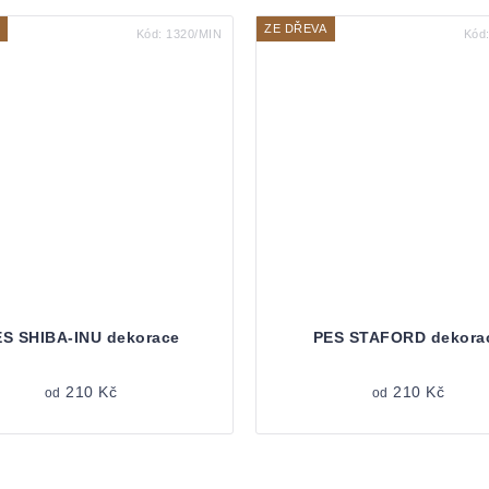
ZE DŘEVA
Kód:
1320/MIN
Kód
S SHIBA-INU dekorace
PES STAFORD dekora
210 Kč
210 Kč
od
od