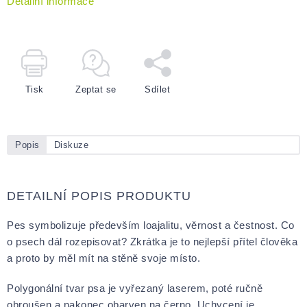
Detailní informace
Tisk
Zeptat se
Sdílet
Popis
Diskuze
DETAILNÍ POPIS PRODUKTU
Pes symbolizuje především loajalitu, věrnost a čestnost. Co
o psech dál rozepisovat? Zkrátka je to nejlepší přítel člověka
a proto by měl mít na stěně svoje místo.
Polygonální tvar psa je vyřezaný laserem, poté ručně
obroušen a nakonec obarven na černo. Uchycení je