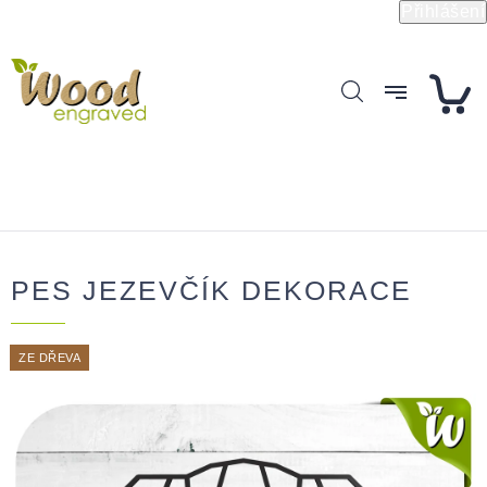
Přejít
Přihlášení
na
obsah
PES JEZEVČÍK DEKORACE
ZE DŘEVA