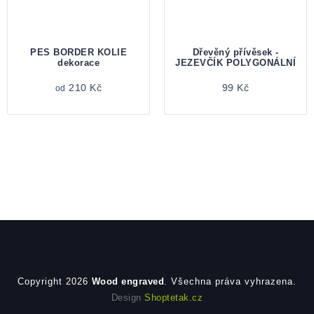
PES BORDER KOLIE
Dřevěný přívěsek -
dekorace
JEZEVČÍK POLYGONÁLNÍ
210 Kč
99 Kč
od
Zápatí
Copyright 2026
Wood engraved
. Všechna práva vyhrazena.
Design
Shoptetak.cz