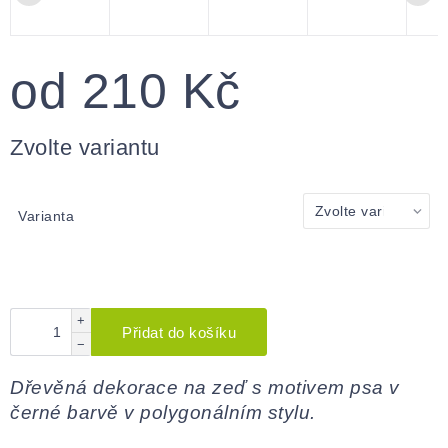
od
210 Kč
Měrná
cena:
Zvolte variantu
Varianta
+
Přidat do košíku
−
Dřevěná dekorace na zeď s motivem psa v
černé barvě v polygonálním stylu.