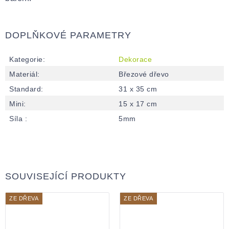
DOPLŇKOVÉ PARAMETRY
Kategorie
:
Dekorace
Materiál
:
Březové dřevo
Standard
:
31 x 35 cm
Mini
:
15 x 17 cm
Síla
:
5mm
SOUVISEJÍCÍ PRODUKTY
ZE DŘEVA
ZE DŘEVA