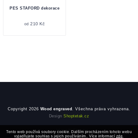
PES STAFORD dekorace
210 Kč
od
Zápatí
Copyright 2026
Wood engraved
. Všechna práva vyhrazena.
Design
Shoptetak.cz
Vytvořil Shoptet
Tento web používá soubory cookie. Dalším procházením tohoto webu
vyjadřujete souhlas s jejich používáním.. Více informací
zde
.