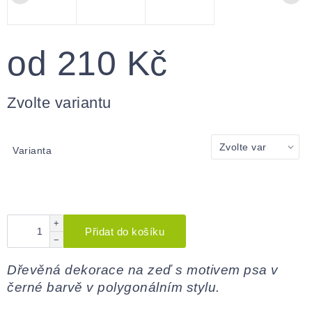
od
210 Kč
Měrná
cena:
Zvolte variantu
Varianta
+
Přidat do košíku
−
Dřevěná dekorace na zeď s motivem psa v
černé barvě v polygonálním stylu.