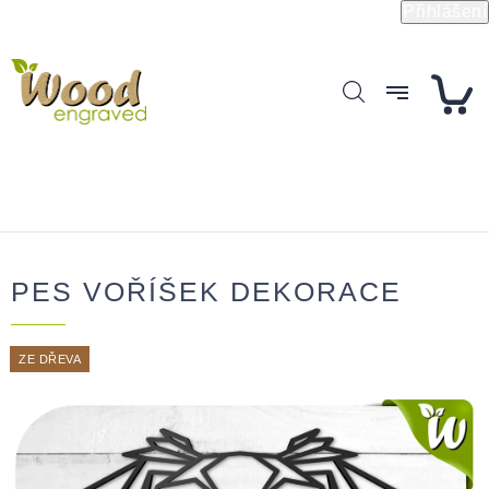
Přejít
Přihlášení
na
obsah
PES VOŘÍŠEK DEKORACE
ZE DŘEVA