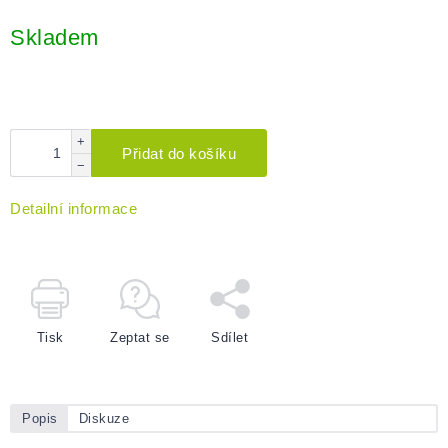
Měrná
cena:
Skladem
+
Přidat do košíku
−
Detailní informace
Tisk
Zeptat se
Sdílet
Popis
Diskuze