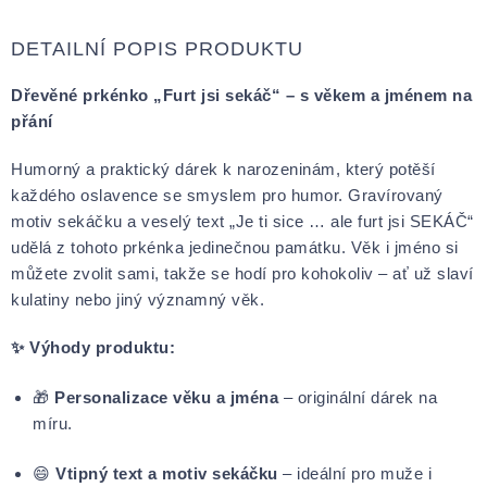
DETAILNÍ POPIS PRODUKTU
Dřevěné prkénko „Furt jsi sekáč“ – s věkem a jménem na
přání
Humorný a praktický dárek k narozeninám, který potěší
každého oslavence se smyslem pro humor. Gravírovaný
motiv sekáčku a veselý text „Je ti sice … ale furt jsi SEKÁČ“
udělá z tohoto prkénka jedinečnou památku. Věk i jméno si
můžete zvolit sami, takže se hodí pro kohokoliv – ať už slaví
kulatiny nebo jiný významný věk.
✨ Výhody produktu:
🎁
Personalizace věku a jména
– originální dárek na
míru.
😄
Vtipný text a motiv sekáčku
– ideální pro muže i