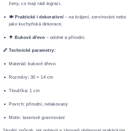
ženy, co mají rádi legraci.
🍽
Praktické i dekorativní
– na krájení, servírování nebo
jako kuchyňská dekorace.
🌳
Bukové dřevo
– odolné a přírodní.
📏 Technické parametry:
Materiál: bukové dřevo
Rozměry: 30 × 14 cm
Tloušťka: 1 cm
Povrch: přírodní, nelakovaný
Motiv: laserové gravírování
Skvělý způsob, jak pobavit a zároveň obdarovat praktickým