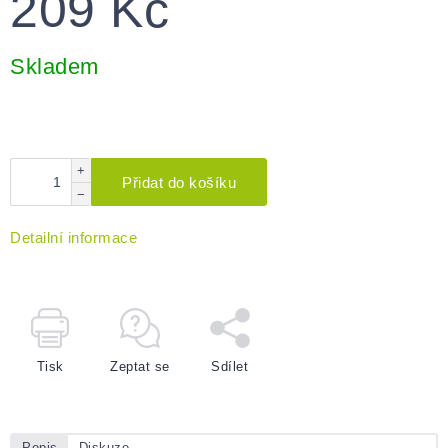
209 Kč
Měrná
cena:
Skladem
+
Přidat do košíku
−
Detailní informace
Tisk
Zeptat se
Sdílet
Popis
Diskuze