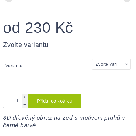
od
230 Kč
Měrná
cena:
Zvolte variantu
Varianta
+
Přidat do košíku
−
3D dřevěný obraz na zeď s motivem pruhů v
černé barvě.