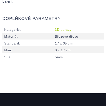
balení.
DOPLŇKOVÉ PARAMETRY
Kategorie
:
3D obrazy
Materiál
:
Březové dřevo
Standard
:
17 x 35 cm
Mini
:
9 x 17 cm
Síla
:
5mm
Zápatí