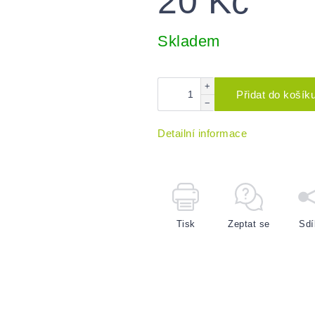
20 Kč
Měrná
cena:
Skladem
+
Přidat do košík
−
Detailní informace
Tisk
Zeptat se
Sdí