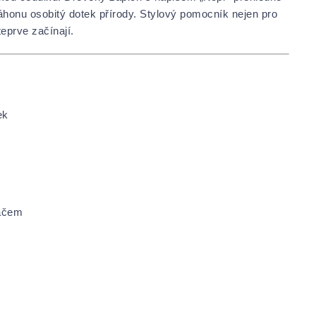
áhonu osobitý dotek přírody. Stylový pomocník nejen pro
eprve začínají.
ek
náčem