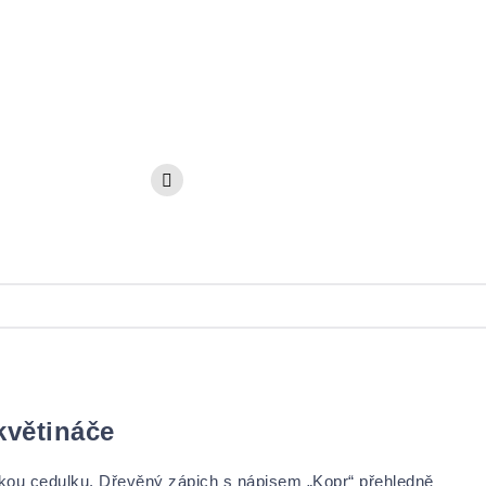
květináče
ckou cedulku. Dřevěný zápich s nápisem „Kopr“ přehledně