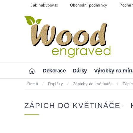
Přejít
Jak nakupovat
Obchodní podmínky
Podmín
na
obsah
Home
Dekorace
Dárky
Výrobky na mír
Domů
/
Doplňky
/
Zápichy do květináče
/
Zápic
ZÁPICH DO KVĚTINÁČE –