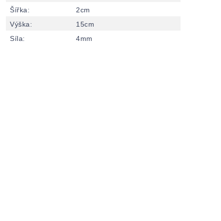
Šířka
:
2cm
Výška
:
15cm
Síla
:
4mm