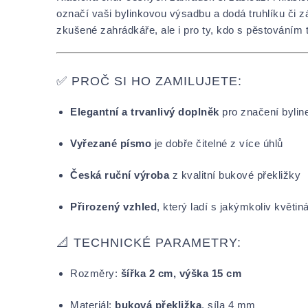
označí vaši bylinkovou výsadbu a dodá truhlíku či z
zkušené zahrádkáře, ale i pro ty, kdo s pěstováním t
✅ PROČ SI HO ZAMILUJETE:
Elegantní a trvanlivý doplněk
pro značení bylin
Vyřezané písmo
je dobře čitelné z více úhlů
Česká ruční výroba
z kvalitní bukové překližky
Přirozený vzhled
, který ladí s jakýmkoliv květi
📐 TECHNICKÉ PARAMETRY:
Rozměry:
šířka 2 cm, výška 15 cm
Materiál:
buková překližka
, síla 4 mm