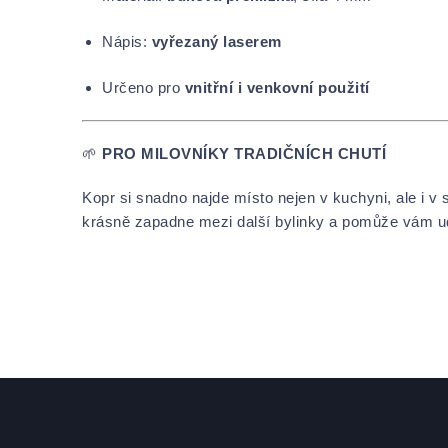
Nápis:
vyřezaný laserem
Určeno pro
vnitřní i venkovní použití
🌱
PRO MILOVNÍKY TRADIČNÍCH CHUTÍ
Kopr si snadno najde místo nejen v kuchyni, ale i v
krásně zapadne mezi další bylinky a pomůže vám udrž
Zápatí