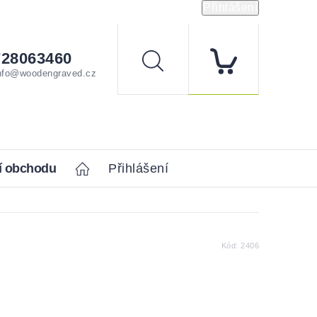
Přihlášení
728063460
Hledat
nfo@woodengraved.cz
í obchodu
Home
Přihlášení
Kód:
2406