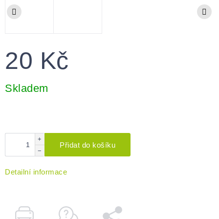
20 Kč
Měrná
cena:
Skladem
+
Přidat do košíku
−
Detailní informace