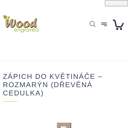
Přejít
Přihlášení
na
obsah
ZÁPICH DO KVĚTINÁČE –
ROZMARÝN (DŘEVĚNÁ
CEDULKA)