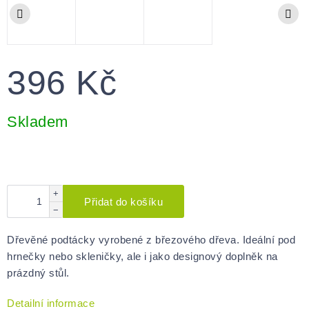
396 Kč
Měrná
cena:
Skladem
+
Přidat do košíku
−
Dřevěné podtácky vyrobené z březového dřeva. Ideální pod
hrnečky nebo skleničky, ale i jako designový doplněk na
prázdný stůl.
Detailní informace