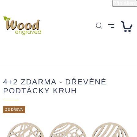
Přejít
Přihlášení
na
obsah
4+2 ZDARMA - DŘEVĚNÉ
PODTÁCKY KRUH
ZE DŘEVA