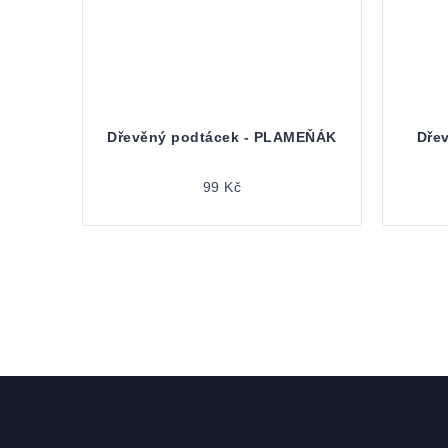
Dřevěný podtácek - PLAMEŇÁK
Dře
99 Kč
Zápatí