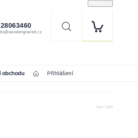
Přihlášení
728063460
Hledat
nfo@woodengraved.cz
í obchodu
Home
Přihlášení
Kód:
1889