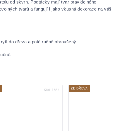
tolu od skvrn. Podtácky mají tvar pravidelného
bovolných tvarů a fungují i jako vkusná dekorace na váš
 rytí do dřeva a poté ručně obroušený.
ručně.
ZE DŘEVA
Kód:
1864