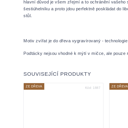
hlavní důvod je všem zřejmí a to ochránění vašeho s
šestiúhelníku a proto jdou perfektně poskládat do li
stůl.
Motiv zvířat je do dřeva vygravírovaný - technologie
Podtácky nejsou vhodné k mýtí v mičce, ale pouze 
SOUVISEJÍCÍ PRODUKTY
ZE DŘEVA
ZE DŘEVA
Kód:
1887