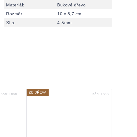
Materiál
:
Bukové dřevo
Rozměr
:
10 x 8,7 cm
Síla
:
4-5mm
ZE DŘEVA
Kód:
1888
Kód:
1883