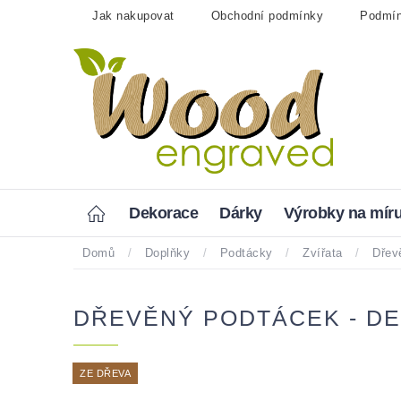
Přejít
Jak nakupovat
Obchodní podmínky
Podmín
na
obsah
Home
Dekorace
Dárky
Výrobky na mír
Domů
/
Doplňky
/
Podtácky
/
Zvířata
/
Dřev
DŘEVĚNÝ PODTÁCEK - DE
ZE DŘEVA