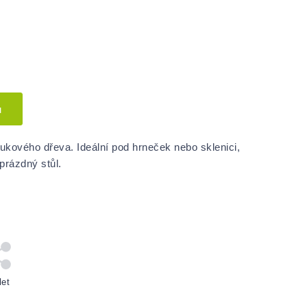
u
kového dřeva. Ideální pod hrneček nebo sklenici,
prázdný stůl.
let