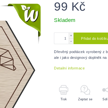
99 Kč
Měrná
cena:
Skladem
+
Přidat do košík
−
Dřevěný podtácek vyrobený z bu
ale i jako designový doplněk na 
Detailní informace
Tisk
Zeptat se
Sdí