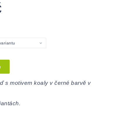
č
u
 s motivem koaly v černé barvě v
iantách.