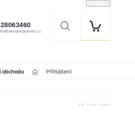
Přihlášení
728063460
Hledat
nfo@woodengraved.cz
í obchodu
Home
Přihlášení
Kód:
Zvolte variantu