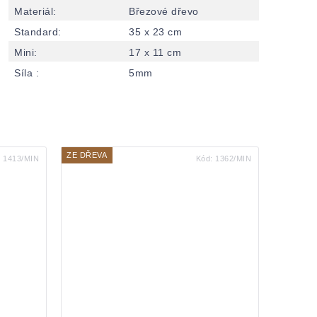
Materiál
:
Březové dřevo
Standard
:
35 x 23 cm
Mini
:
17 x 11 cm
Síla
:
5mm
ZE DŘEVA
:
1413/MIN
Kód:
1362/MIN