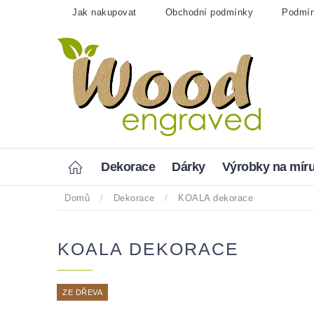
Přejít
Jak nakupovat
Obchodní podmínky
Podmín
na
obsah
Home
Dekorace
Dárky
Výrobky na mír
Domů
/
Dekorace
/
KOALA dekorace
KOALA DEKORACE
ZE DŘEVA