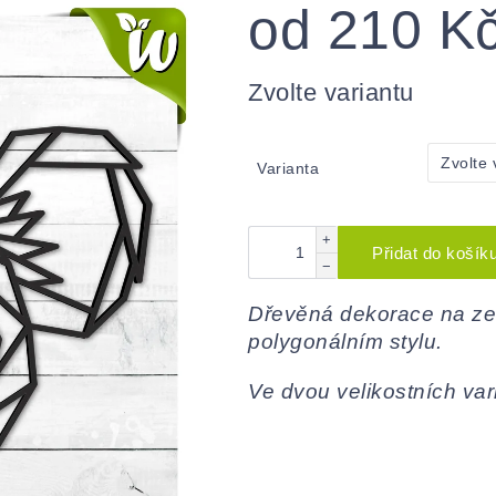
od
210 K
Měrná
cena:
Zvolte variantu
Varianta
+
Přidat do košík
−
Dřevěná dekorace na zeď
polygonálním stylu.
Ve dvou velikostních var