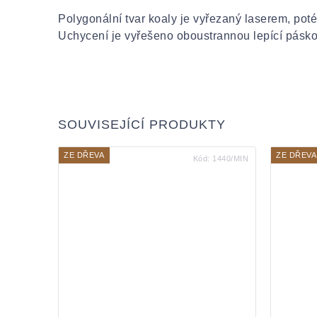
Polygonální tvar koaly je vyřezaný laserem, po
Uchycení je vyřešeno oboustrannou lepící páskou
SOUVISEJÍCÍ PRODUKTY
ZE DŘEVA
ZE DŘEVA
Kód:
1440/MIN