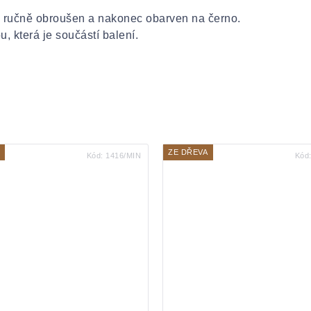
té ručně obroušen a nakonec obarven na černo.
, která je součástí balení.
ZE DŘEVA
Kód:
1416/MIN
Kód