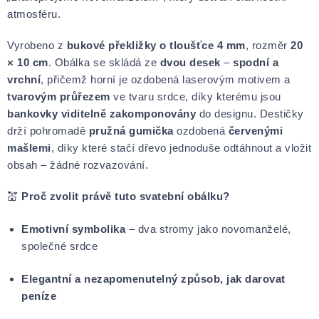
atmosféru.
Vyrobeno z
bukové překližky o tloušťce 4 mm
, rozměr
20
× 10 cm
. Obálka se skládá ze
dvou desek
–
spodní a
vrchní
, přičemž horní je ozdobená laserovým motivem a
tvarovým průřezem
ve tvaru srdce, díky kterému jsou
bankovky viditelně zakomponovány
do designu. Destičky
drží pohromadě
pružná gumička
ozdobená
červenými
mašlemi
, díky které stačí dřevo jednoduše odtáhnout a vložit
obsah – žádné rozvazování.
💒
Proč zvolit právě tuto svatební obálku?
Emotivní symbolika
– dva stromy jako novomanželé,
společné srdce
Elegantní a nezapomenutelný způsob, jak darovat
peníze