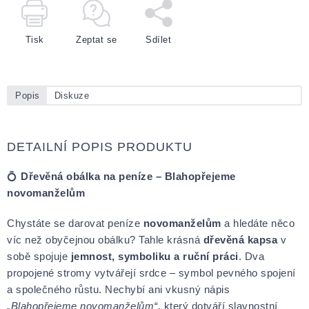
Tisk
Zeptat se
Sdílet
Popis
Diskuze
DETAILNÍ POPIS PRODUKTU
💍
Dřevěná obálka na peníze – Blahopřejeme
novomanželům
Chystáte se darovat peníze
novomanželům
a hledáte něco
víc než obyčejnou obálku? Tahle krásná
dřevěná kapsa
v
sobě spojuje
jemnost, symboliku a ruční práci
. Dva
propojené stromy vytvářejí srdce – symbol pevného spojení
a společného růstu. Nechybí ani vkusný nápis
„Blahopřejeme novomanželům“
, který dotváří slavnostní