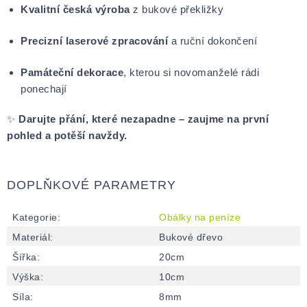
Kvalitní česká výroba
z bukové překližky
Precizní laserové zpracování
a ruční dokončení
Památeční dekorace
, kterou si novomanželé rádi
ponechají
✨
Darujte přání, které nezapadne – zaujme na první
pohled a potěší navždy.
DOPLŇKOVÉ PARAMETRY
Kategorie
:
Obálky na peníze
Materiál
:
Bukové dřevo
Šířka
:
20cm
Výška
:
10cm
Síla
:
8mm