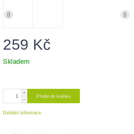
259 Kč
Měrná
cena:
Skladem
+
Přidat do košíku
−
Detailní informace