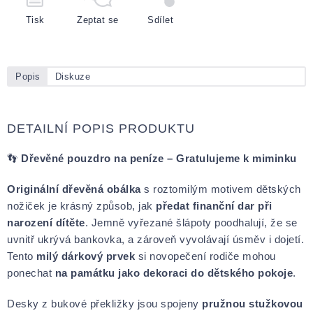
Tisk
Zeptat se
Sdílet
Popis
Diskuze
DETAILNÍ POPIS PRODUKTU
👣
Dřevěné pouzdro na peníze – Gratulujeme k miminku
Originální dřevěná obálka
s roztomilým motivem dětských
nožiček je krásný způsob, jak
předat finanční dar při
narození dítěte
. Jemně vyřezané šlápoty poodhalují, že se
uvnitř ukrývá bankovka, a zároveň vyvolávají úsměv i dojetí.
Tento
milý dárkový prvek
si novopečení rodiče mohou
ponechat
na památku jako dekoraci do dětského pokoje
.
Desky z bukové překližky jsou spojeny
pružnou stužkovou