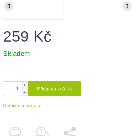
259 Kč
Měrná
cena:
Skladem
+
Přidat do košíku
−
Detailní informace