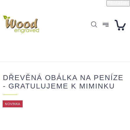
Přejít
Přihlášení
na
obsah
DŘEVĚNÁ OBÁLKA NA PENÍZE
- GRATULUJEME K MIMINKU
NOVINKA