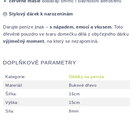
červené mašle
dodávají šmrnc i slavnostní atmosféru
🎂
Stylový dárek k narozeninám
Darujte peníze jinak –
s nápadem, emocí a vkusem
. Toto
dřevěné pouzdro ve tvaru domečku dělá z obyčejného dárku
výjimečný moment
, na který se nezapomíná.
DOPLŇKOVÉ PARAMETRY
Kategorie
:
Obálky na peníze
Materiál
:
Bukové dřevo
Šířka
:
16cm
Výška
:
15cm
Síla
:
8mm